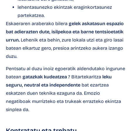
lehentasunezko ekintzak eraginkortasunez
partekatzea.
Eskaeraren araberako bilera
gelek askatasun espazio
bat adierazten dute, isilpekoa eta barne tentsioetatik
urrun.
Lehenik eta behin, zure lokala utzi eta giro lasai
batean elkartuz gero, presioa arintzeko aukera izango
duzu.
Pentsatu al duzu inoiz egoeratik aldendutako ingurune
batean
gatazkak kudeatzea
? Bitartekaritza
leku
seguru, neutral eta independente
bat ezartzea
eskatzen duen teknika ezaguna da. Emozio
negatiboak murrizteko eta trukeak errazteko ekintza
sinplea da.
Kontratatu eta trebatu