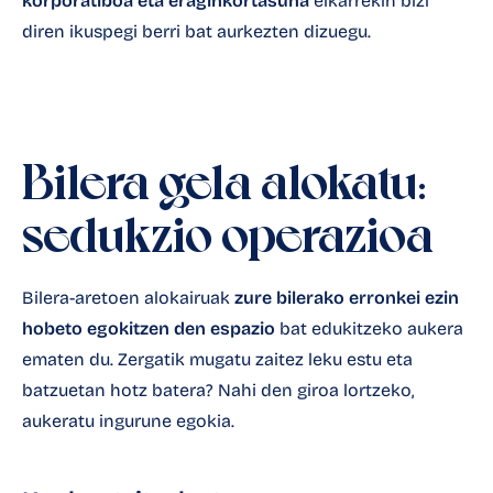
korporatiboa eta eraginkortasuna
elkarrekin bizi
diren ikuspegi berri bat aurkezten dizuegu.
Bilera gela alokatu:
sedukzio operazioa
Bilera-aretoen alokairuak
zure bilerako erronkei ezin
hobeto egokitzen den espazio
bat edukitzeko aukera
ematen du. Zergatik mugatu zaitez leku estu eta
batzuetan hotz batera? Nahi den giroa lortzeko,
aukeratu ingurune egokia.