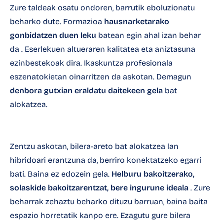
Zure taldeak osatu ondoren, barrutik eboluzionatu
beharko dute. Formazioa
hausnarketarako
gonbidatzen duen leku
batean egin ahal izan behar
da . Eserlekuen altueraren kalitatea eta aniztasuna
ezinbestekoak dira. Ikaskuntza profesionala
eszenatokietan oinarritzen da askotan. Demagun
denbora gutxian eraldatu daitekeen gela
bat
alokatzea.
Zentzu askotan, bilera-areto bat alokatzea lan
hibridoari erantzuna da, berriro konektatzeko egarri
bati. Baina ez edozein gela.
Helburu bakoitzerako,
solaskide bakoitzarentzat, bere ingurune ideala
. Zure
beharrak zehaztu beharko dituzu barruan, baina baita
espazio horretatik kanpo ere. Ezagutu
gure bilera