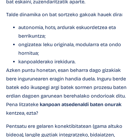
bat eskaini, zuzendaritzatik aparte.
Talde dinamika on bat sortzeko gakoak hauek dira:
autonomia, hots, ardurak eskuordetzea eta
berrikuntza;
ongizatea: leku originala, modularra eta ondo
hornitua;
kanpoalderako irekidura.
Azken puntu honetan, esan beharra dago gizakiak
bere ingurunearen eragin handia duela. Inguru berde
batek edo ikuspegi argi batek sormen prozesu baten
erdian dagoen garunean berehalako ondorioak ditu.
Pena litzateke
kanpoan atsedenaldi baten onurak
kentzea, ezta?
Pentsatu ere gelaren konektibitatean (gama altuko
bideoa), langile guztiak integratzeko, bidaiatzen,