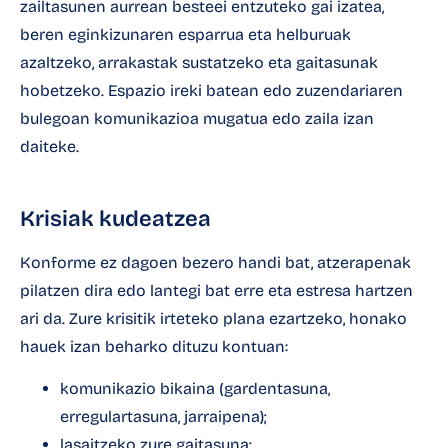
zailtasunen aurrean besteei entzuteko gai izatea,
beren eginkizunaren esparrua eta helburuak
azaltzeko, arrakastak sustatzeko eta gaitasunak
hobetzeko. Espazio ireki batean edo zuzendariaren
bulegoan komunikazioa mugatua edo zaila izan
daiteke.
Krisiak kudeatzea
Konforme ez dagoen bezero handi bat, atzerapenak
pilatzen dira edo lantegi bat erre eta estresa hartzen
ari da. Zure krisitik irteteko plana ezartzeko, honako
hauek izan beharko dituzu kontuan:
komunikazio bikaina (gardentasuna,
erregulartasuna, jarraipena);
lasaitzeko zure gaitasuna;