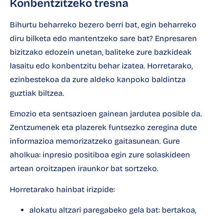
Konbentzitzeko tresna
Bihurtu beharreko bezero berri bat, egin beharreko
diru bilketa edo mantentzeko sare bat? Enpresaren
bizitzako edozein unetan, baliteke zure bazkideak
lasaitu edo konbentzitu behar izatea. Horretarako,
ezinbestekoa da zure aldeko kanpoko baldintza
guztiak biltzea.
Emozio eta sentsazioen gainean jardutea posible da.
Zentzumenek eta plazerek funtsezko zeregina dute
informazioa memorizatzeko gaitasunean. Gure
aholkua: inpresio positiboa egin zure solaskideen
artean oroitzapen iraunkor bat sortzeko.
Horretarako hainbat irizpide:
alokatu altzari paregabeko gela bat: bertakoa,