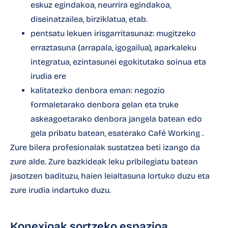
eskuz egindakoa, neurrira egindakoa,
diseinatzailea, birziklatua, etab.
pentsatu lekuen irisgarritasunaz: mugitzeko
erraztasuna (arrapala, igogailua), aparkaleku
integratua, ezintasunei egokitutako soinua eta
irudia ere
kalitatezko denbora eman: negozio
formaletarako denbora gelan eta truke
askeagoetarako denbora jangela batean edo
gela pribatu batean, esaterako
Café Working
.
Zure bilera profesionalak sustatzea beti izango da
zure alde. Zure bazkideak leku pribilegiatu batean
jasotzen badituzu, haien leialtasuna lortuko duzu eta
zure irudia indartuko duzu.
Konexioak sortzeko espazioa