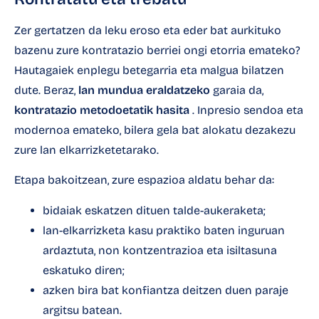
Zer gertatzen da leku eroso eta eder bat aurkituko
bazenu zure kontratazio berriei ongi etorria emateko?
Hautagaiek enplegu betegarria eta malgua bilatzen
dute. Beraz,
lan mundua eraldatzeko
garaia da,
kontratazio metodoetatik hasita
. Inpresio sendoa eta
modernoa emateko, bilera gela bat alokatu dezakezu
zure lan elkarrizketetarako.
Etapa bakoitzean, zure espazioa aldatu behar da:
bidaiak eskatzen dituen talde-aukeraketa;
lan-elkarrizketa kasu praktiko baten inguruan
ardaztuta, non kontzentrazioa eta isiltasuna
eskatuko diren;
azken bira bat konfiantza deitzen duen paraje
argitsu batean.