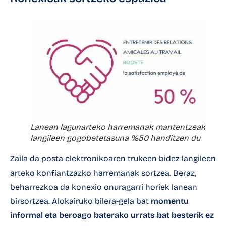
Lanean lagunarteko harremanak mantentzeak
langileen gogobetetasuna %50 handitzen du
Zaila da posta elektronikoaren trukeen bidez langileen
arteko konfiantzazko harremanak sortzea. Beraz,
beharrezkoa da konexio onuragarri horiek lanean
birsortzea. Alokairuko bilera-gela bat
momentu
informal eta beroago baterako urrats bat besterik ez