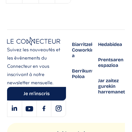
Biarritzeko
Hedabidea
Suivez les nouveautés et
Coworking-
a
les événements du
Prentsaren
espazioa
Connecteur en vous
Berrikuntza
inscrivant à notre
Poloa
Jar zaitez
newsletter mensuelle.
gurekin
harremanetan
Je m'inscris