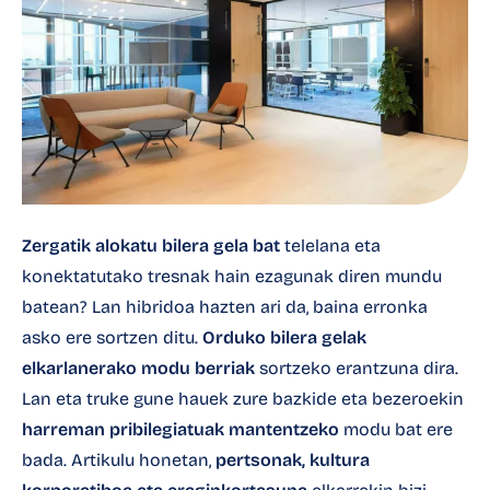
Zergatik
alokatu bilera gela bat
telelana eta
konektatutako tresnak hain ezagunak diren mundu
batean? Lan hibridoa hazten ari da, baina erronka
asko ere sortzen ditu.
Orduko bilera gelak
elkarlanerako modu berriak
sortzeko erantzuna dira.
Lan eta truke gune hauek zure bazkide eta bezeroekin
harreman pribilegiatuak mantentzeko
modu bat ere
bada. Artikulu honetan,
pertsonak, kultura