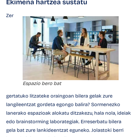
Ekimena hartzea sustatu
Zer
Espazio bero bat
gertatuko litzateke oraingoan bilera gelak zure
langileentzat gordeta egongo balira? Sormenezko
lanerako espazioak alokatu ditzakezu, hala nola, ideiak
edo brainstorming laborategiak. Erreserbatu bilera
gela bat zure lankideentzat eguneko. Jolastoki berri