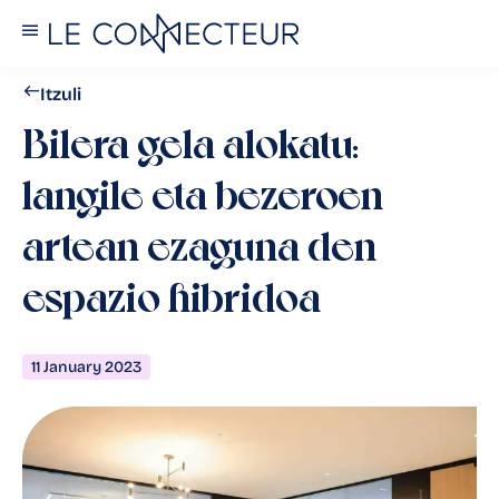
Itzuli
Bilera gela alokatu:
langile eta bezeroen
artean ezaguna den
espazio hibridoa
11 January 2023