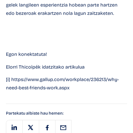
gelek
langileen esperientzia hobean parte hartzen
edo bezeroak erakartzen nola lagun zaitzaketen.
Egon konektatuta!
Elorri Thicoïpék
idatzitako artikulua
[i] https://www.gallup.com/workplace/236213/why-
need-best-friends-work.aspx
Partekatu albiste hau hemen: