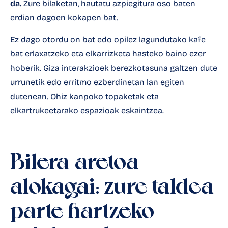
da.
Zure bilaketan, hautatu azpiegitura oso baten
erdian dagoen kokapen bat.
Ez dago otordu on bat edo opilez lagundutako kafe
bat erlaxatzeko eta elkarrizketa hasteko baino ezer
hoberik. Giza interakzioek berezkotasuna galtzen dute
urrunetik edo erritmo ezberdinetan lan egiten
dutenean. Ohiz kanpoko topaketak eta
elkartrukeetarako espazioak eskaintzea.
Bilera-aretoa
alokagai: zure taldea
parte hartzeko