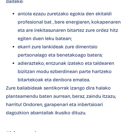
daiteke:
antola ezazu zuretzako egokia den ekitaldi
profesional bat
, bere energiaren, kokapenaren
eta are irekitasunaren bitartez zure ordez hitz
egiten duen leku batean;
ekarri zure lankideak zure dimentsio
pertsonalago eta benetakoago batera;
adierazteko, entzunak izateko eta taldearen
bizitzan modu ezberdinean parte hartzeko
bitartekoak eta denbora ematea.
Zure baliabideak sentikorrak izango dira halako
planteamendu baten aurrean, beraz, zaindu itzazu,
harritu! Ondoren, garapenari eta inbertsioari
dagozkion abantailak ikusiko dituzu.