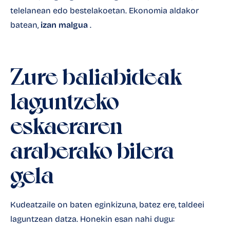
telelanean edo bestelakoetan. Ekonomia aldakor
batean,
izan malgua
.
Zure baliabideak
laguntzeko
eskaeraren
araberako bilera
gela
Kudeatzaile on baten eginkizuna, batez ere, taldeei
laguntzean datza. Honekin esan nahi dugu: