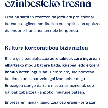
ezinbesteko tresna
Errutina sarritan ezartzen da jarduera profesional
batean. Langileen motibazioa eta inplikazioa apaltzea
du ondorio, hona hemen nola konpondu.
Kultura korporatiboa biziaraztea
Bilera gela bat alokatzea
zure taldeak zure inguruan
elkartzeko modu bat ere bada, ikuspegi edo egoera
komun baten inguruan
. Berriro ere, une horretan
baldintza onak sortzeko gai izan behar dugu.
Errazagoa izango da zure mezua, sinesmenak edo
balioak zabaltzea kanpoko ingurune batean.
Enpresaren mugak gainditzea oso eraginkorra izan