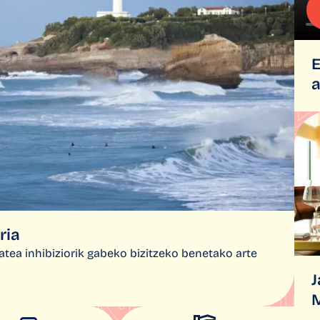
E
ria
atea inhibiziorik gabeko bizitzeko benetako arte
J