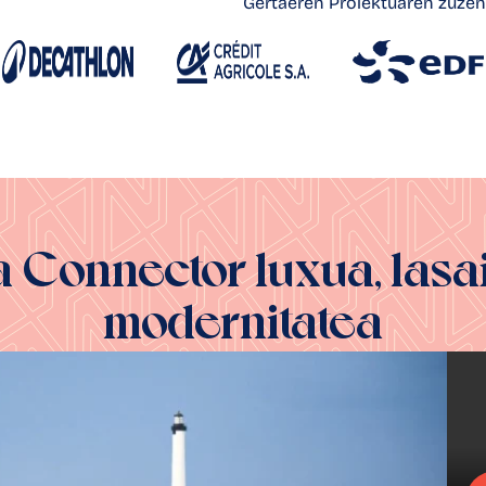
Gertaeren Proiektuaren zuzen
ta Connector
luxua, lasa
modernitatea