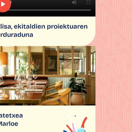
lisa, ekitaldien proiektuaren
arduraduna
atetxea
Marloe