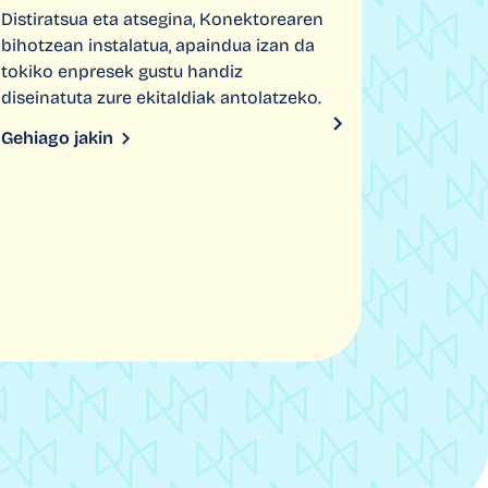
Distiratsua eta atsegina, Konektorearen
bihotzean instalatua, apaindua izan da
tokiko enpresek gustu handiz
diseinatuta zure ekitaldiak antolatzeko.
Gehiago jakin