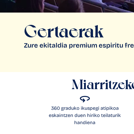
Gertaerak
Zure ekitaldia premium espiritu f
Miarritzek
360 graduko ikuspegi atipikoa
eskaintzen duen hiriko teilaturik
handiena