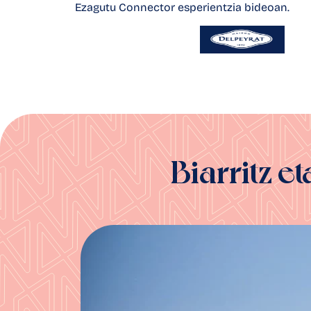
Ezagutu Connector esperientzia bideoan.
Biarritz e