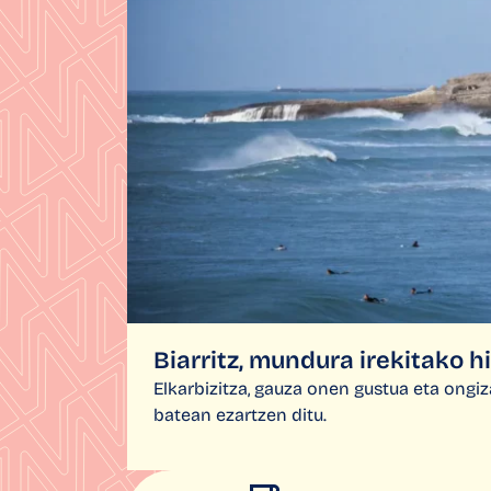
Biarritz, mundura irekitako hi
Elkarbizitza, gauza onen gustua eta ongiz
batean ezartzen ditu.