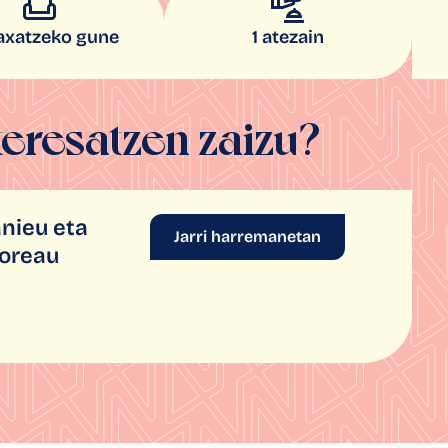
laxatzeko gune
1 atezain
teresatzen zaizu?
nieu eta
Jarri harremanetan
Soreau