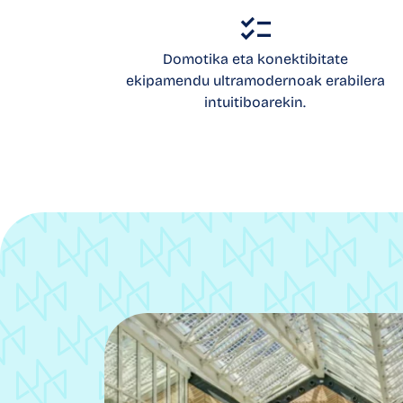
Domotika eta konektibitate
ekipamendu ultramodernoak erabilera
intuitiboarekin.