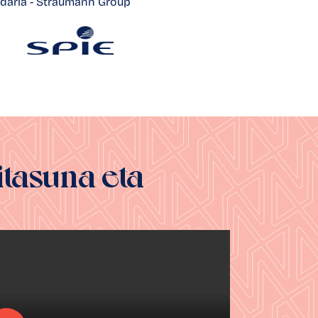
daria - Straumann Group
itasuna eta