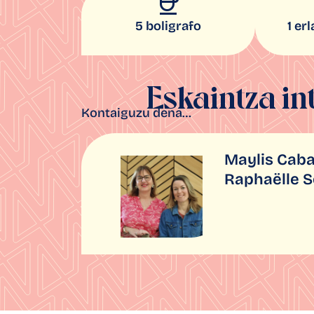
5 boligrafo
1 er
Eskaintza in
Kontaiguzu dena…
Maylis Caba
Raphaëlle 