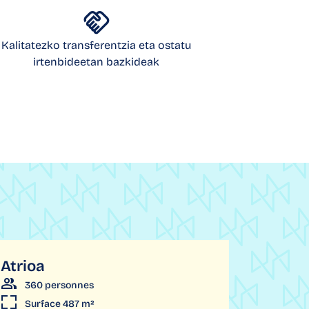
Kalitatezko transferentzia eta ostatu
irtenbideetan bazkideak
Atrioa
360 personnes
Surface 487 m²