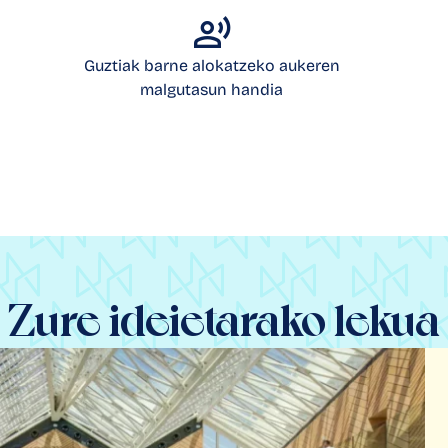
Guztiak barne alokatzeko aukeren
malgutasun handia
Zure ideietarako
lekua