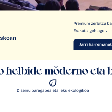
Premium zerbitzu bat
Erakutsi
gehiago
reskoan
Jarri harremane
o helbide moderno eta b
Diseinu paregabea eta leku ekologikoa