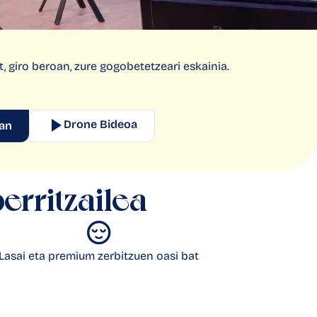
, giro beroan, zure gogobetetzeari eskainia.
Drone Bideoa
tan
erritzailea
Lasai eta premium zerbitzuen oasi bat