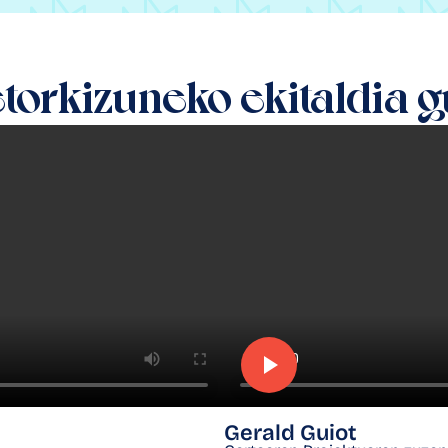
etorkizuneko
ekitaldia 
Gerald Guiot