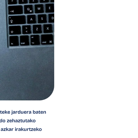
iteke jarduera baten
ndo zehaztutako
 azkar irakurtzeko