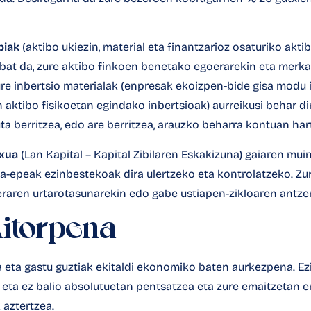
biak
(aktibo ukiezin, material eta finantzarioz osaturiko akti
 bat da, zure aktibo finkoen benetako egoerarekin eta merka
ure inbertsio materialak (enpresak ekoizpen-bide gisa modu
aktibo fisikoetan egindako inbertsioak) aurreikusi behar dir
a berritzea, edo are berritzea, arauzko beharra kontuan har
uxua
(Lan Kapital – Kapital Zibilaren Eskakizuna) gaiaren mui
a-epeak ezinbestekoak dira ulertzeko eta kontrolatzeko. Zur
eraren urtarotasunarekin edo gabe ustiapen-zikloaren antzer
Aitorpena
a eta gastu guztiak ekitaldi ekonomiko baten aurkezpena. Ez
 eta ez balio absolutuetan pentsatzea eta zure emaitzetan 
 aztertzea.