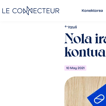
Konektorea
Itzuli
Nola i
kontua
10 May 2021