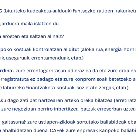
G
(bitarteko kudeaketa-saldoak) funtsezko ratioen irakurke
 jarduera-maila islatzen du.
 erosten eta saltzen al naiz?
npoko kostuak kontrolatzen al ditut (alokairua, energia, hor
ak, aseguruak, errentamenduak, etab.)
rdina
: zure errentagarritasun-adierazlea da eta zure ordain
rregistratuta ez badago eta zure konpromisoak betetzeko 
e laburreko finantzaketa-kostuak, sozietate-zergak, etab.).
sku dago zati bat hartzearen arteko oreka bilatzea (erretirat
zure negozioan berriro inbertitzea, batzuk erreserban uzte
gaitasuna): zure ustiapen-zikloak sortutako baliabideak eba
a ahalbidetzen duena. CAFek zure enpresak kanpoko baliab