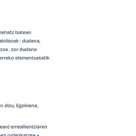
 zehatz batean
aktiboak
: dudana,
iboa
, zor dudana
harreko elementuetatik
n dizu. Egokiena,
an) erresilientziaren
nez ordezkatzea +