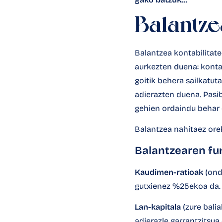
Balantze
Balantzea
kontabilitat
aurkezten duena: kontabi
goitik behera sailkatuta
adierazten duena. Pasib
gehien ordaindu behar 
Balantzea nahitaez orek
Balantzearen fu
Kaudimen-ratioak
(ond
gutxienez %25ekoa da.
Lan-kapitala
(zure bali
adierazle garrantzitsua