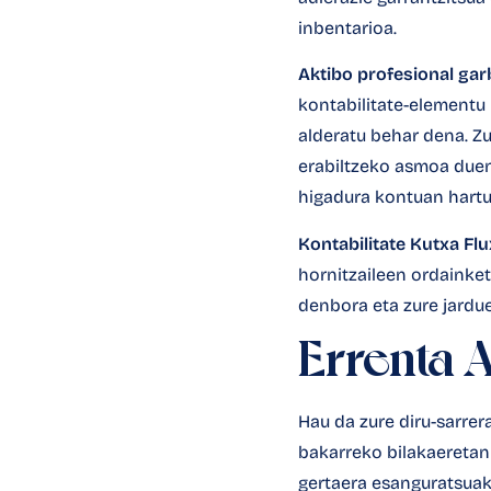
inbentarioa.
Aktibo profesional gar
kontabilitate-elementu
alderatu behar dena. Z
erabiltzeko asmoa duen 
higadura kontuan hartut
Kontabilitate Kutxa Fl
hornitzaileen ordainket
denbora eta zure jardu
Errenta 
Hau da zure diru-sarrer
bakarreko bilakaeretan
gertaera esanguratsuak