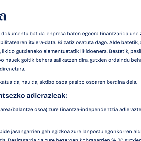
a
e-dokumentu bat da, enpresa baten egoera finantzarioa une
litatearen itxiera-data. Bi zatiz osatuta dago. Alde batetik,
, likido gutxieneko elementuetatik likidoenera. Bestetik,
pas
o hauek goitik behera sailkatzen dira, gutxien ordaindu be
direnetara.
atua da, hau da, aktibo osoa pasibo osoaren berdina dela.
ntsezko adierazleak:
area/balantze osoa) zure finantza-independentzia adierazte
abide jasangarrien gehiegizkoa zure lanpostu egonkorren alde
 da. Desiragarria da zure bezeroen kobragarrien % 20 gutxie