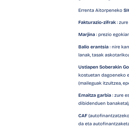
Errenta Aitorpeneko
SI
Fakturazio-zifrak
: zure
Marjina
: prezio egokian
Balio erantsia
: nire ka
lanak, tasak askotariko
Ustiapen Soberakin Go
kostuetan dagoeneko e
(maileguak itzultzea, ep
Emaitza garbia
: zure e
dibidenduen banaketa), 
CAF
(autofinantzatzeko 
da eta autofinantzaket