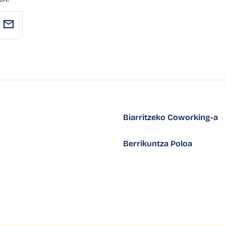
Biarritzeko Coworking-a
Berrikuntza Poloa