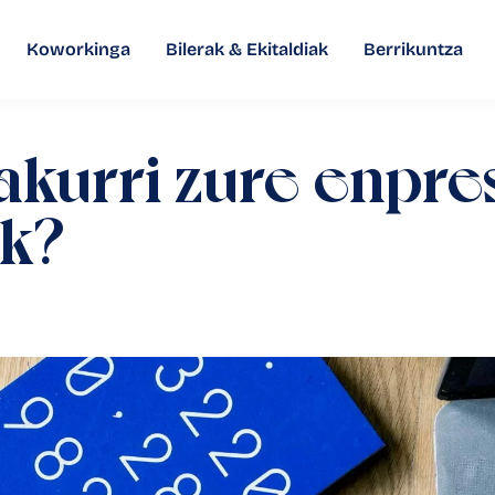
Koworkinga
Bilerak & Ekitaldiak
Berrikuntza
rakurri zure enpr
k?