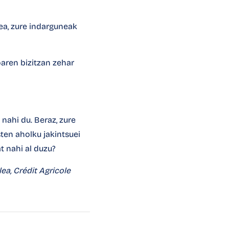
ea, zure indarguneak
oaren bizitzan zehar
nahi du. Beraz, zure
ten aholku jakintsuei
t nahi al duzu?
lea,
Crédit Agricole