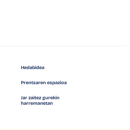
Hedabidea
Prentsaren espazioa
Jar zaitez gurekin
harremanetan