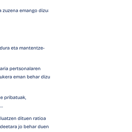
ta zuzena emango dizu:
nidura eta mantentze-
saria pertsonalaren
aukera eman behar dizu
ze pribatuak,
a…
luatzen dituen ratioa
ideetara jo behar duen