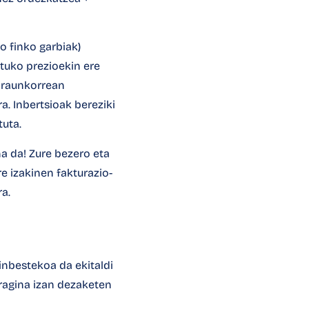
bo finko garbiak)
tuko prezioekin ere
 iraunkorrean
a. Inbertsioak bereziki
tuta.
na da! Zure bezero eta
e izakinen fakturazio-
a.
inbestekoa da ekitaldi
eragina izan dezaketen