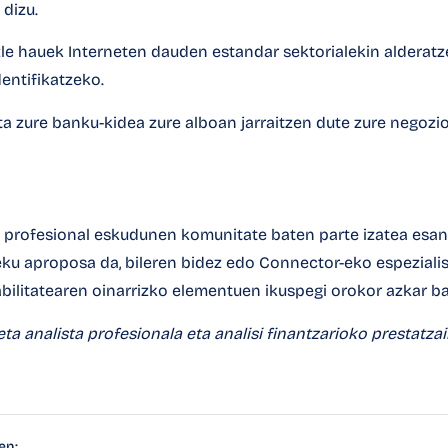
dizu.
zle hauek Interneten dauden estandar sektorialekin alderatz
entifikatzeko.
ta zure banku-kidea zure alboan jarraitzen dute zure negozi
profesional eskudunen komunitate baten parte izatea esan 
eku aproposa da, bileren bidez edo
Connector-eko
espezialis
abilitatearen oinarrizko elementuen ikuspegi orokor azkar ba
ta analista profesionala eta analisi finantzarioko prestatzai
en: