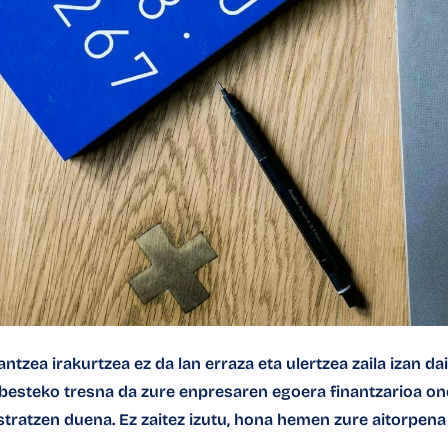
tzea irakurtzea ez da lan erraza eta ulertzea zaila izan da
inbesteko tresna da zure enpresaren egoera finantzarioa o
tratzen duena. Ez zaitez izutu, hona hemen zure aitorpena