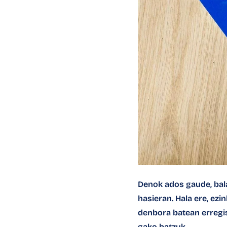
Denok ados gaude, balan
hasieran. Hala ere, ez
denbora batean erregis
gako batzuk…