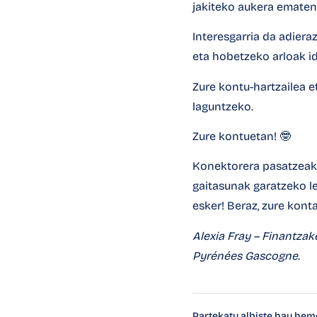
jakiteko aukera ematen 
Interesgarria da adiera
eta hobetzeko arloak id
Zure kontu-hartzailea e
laguntzeko.
Zure kontuetan! 🤓
Konektorera
pasatzeak 
gaitasunak garatzeko l
esker! Beraz, zure kont
Alexia Fray
– Finantzake
Pyrénées Gascogne.
Partekatu albiste hau hem