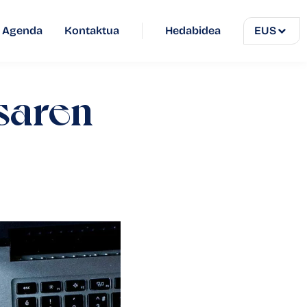
Agenda
Kontaktua
Hedabidea
EUS
esaren