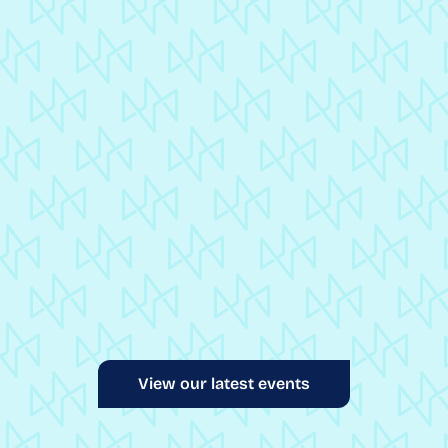
u vraiment superbe ! Peut-
e qu’on reviendra l’année
CAPG
chaine si on rentre
L’Odyssée : une journé
ore dans l’amphi, en tout
de forum RSE
 je l’espère. Merci pour
Découvrir
re patience et votre
tivité sur tous les sujets.
plaisir de recollaborer
c vous ! 🙂 »
nny
minaire Octime
View our latest events