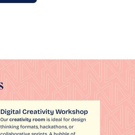
Reser
s
Digital Creativity Workshop
Our
creativity room
is ideal for design
thinking formats, hackathons, or
collaborative sprints. A bubble of