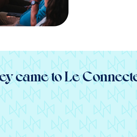
ey came to Le Connect
ncore un grand merci
r votre accueil et votre
fessionnalisme ! C’était
laisir de travailler avec
s 🙂 Tout s’est déroulé
faitement et je trouve ce