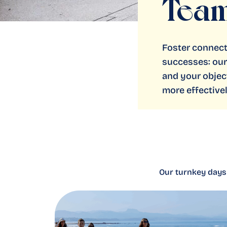
Team
Foster connecti
successes: our
and your objec
more effectivel
Our turnkey days