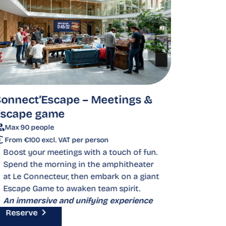
onnect’Escape – Meetings &
Escape game
Connec
Bike O
Max 90 people
From €100 excl. VAT per person
Max 50 
Boost your meetings with a touch of fun.
From €11
Spend the morning in the amphitheater
Energiz
at Le Connecteur, then embark on a giant
morning
Escape Game to awaken team spirit.
guided 
An immersive and unifying experience
Biarritz.
Reserve
A hybri