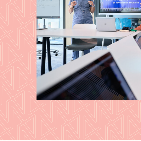
or starting
luding a
th your