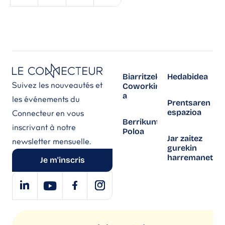
Biarritzeko
Hedabidea
Suivez les nouveautés et
Coworking-
a
les événements du
Prentsaren
espazioa
Connecteur en vous
Berrikuntza
inscrivant à notre
Poloa
Jar zaitez
newsletter mensuelle.
gurekin
harremanetan
Je m'inscris