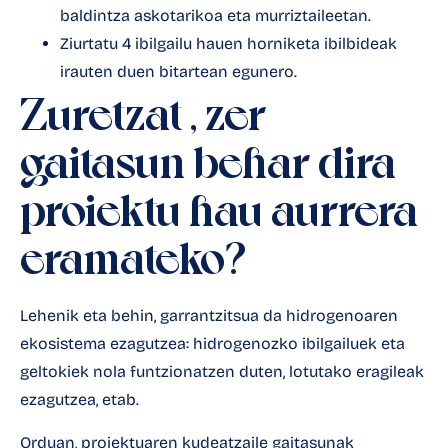
baldintza askotarikoa eta murriztaileetan.
Ziurtatu 4 ibilgailu hauen horniketa ibilbideak
irauten duen bitartean egunero.
Zuretzat
,
zer
gaitasun behar dira
proiektu hau aurrera
eramateko?
Lehenik eta behin, garrantzitsua da hidrogenoaren
ekosistema ezagutzea: hidrogenozko ibilgailuek eta
geltokiek nola funtzionatzen duten, lotutako eragileak
ezagutzea, etab.
Orduan, proiektuaren kudeatzaile gaitasunak