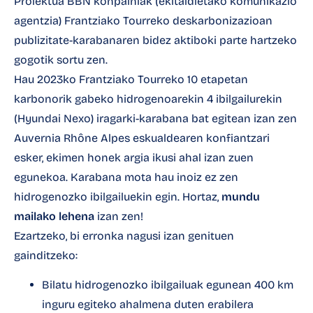
Proiektua BBN konpainiak (ekitaldietako komunikazio
agentzia) Frantziako Tourreko deskarbonizazioan
publizitate-karabanaren bidez aktiboki parte hartzeko
gogotik sortu zen.
Hau 2023ko Frantziako Tourreko 10 etapetan
karbonorik gabeko hidrogenoarekin 4 ibilgailurekin
(Hyundai Nexo) iragarki-karabana bat egitean izan zen
Auvernia Rhône Alpes eskualdearen konfiantzari
esker, ekimen honek argia ikusi ahal izan zuen
egunekoa. Karabana mota hau inoiz ez zen
hidrogenozko ibilgailuekin egin. Hortaz,
mundu
mailako lehena
izan zen!
Ezartzeko, bi erronka nagusi izan genituen
gainditzeko:
Bilatu hidrogenozko ibilgailuak egunean 400 km
inguru egiteko ahalmena duten erabilera