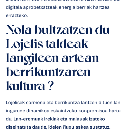
digitala aprobetxatzeak energia berriak hartzea
errazteko.
Nola bultzatzen du
Lojelis taldeak
langileen artean
berrikuntzaren
kultura
?
Lojelisek sormena eta berrikuntza lantzen dituen lan
ingurune dinamikoa eskaintzeko konpromisoa hartu
du.
Lan-eremuak irekiak eta malguak izateko
diseinatuta daude, ideien fluxu askea sustatuz.