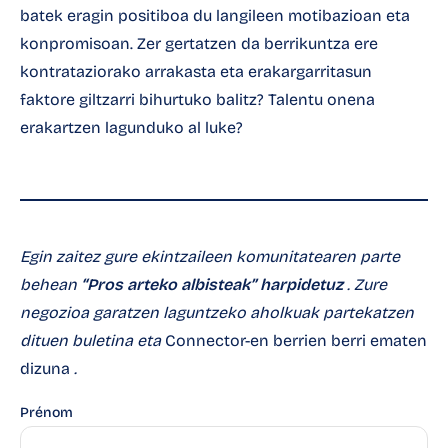
batek eragin positiboa du langileen motibazioan eta
konpromisoan. Zer gertatzen da berrikuntza ere
kontrataziorako arrakasta eta erakargarritasun
faktore giltzarri bihurtuko balitz?
Talentu onena
erakartzen lagunduko al luke?
Egin zaitez gure ekintzaileen komunitatearen parte
behean
“Pros arteko albisteak” harpidetuz
.
Zure
negozioa garatzen laguntzeko
aholkuak partekatzen
dituen buletina
eta
Connector-en berrien berri ematen
dizuna
.
Prénom