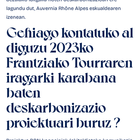
lagundu dut, Auvernia Rhône Alpes eskualdearen
izenean.
Gehiago kontatuko al
diguzu 2023ko
Frantziako Tourraren
iragarki-karabana
baten
deskarbonizazio
proiektuari buruz
?