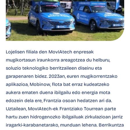
Lojelisen filiala den MovIAtech enpresak
mugikortasun iraunkorra areagotzea du helburu,
soluzio teknologiko berritzaileen diseinu eta
garapenaren bidez. 2023an, euren mugikorrentzako
aplikazioa, Mobinow, flota bat erraz kudeatzeko
aukera ematen duena ibilgailu edo energia mota
edozein dela ere, Frantzia osoan hedatzen ari da.
Uztailean, MovIAtech-ek Frantziako Tourrean parte
hartu zuen hidrogenozko ibilgailuak zirkulazioan jarriz
iragarki-karabanetarako, munduan lehena. Berrikuntza