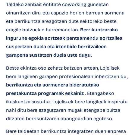
Taldeko zenbait entitate
coworking guneetan
oinarritzen dira, eta espazio horien barruan sormena
eta berrikuntza areagotzen dute sektoreko beste
eragile batzuekin harremanetan.
Berrikuntzarako
ingurune egokia sortzeak pentsamendu sortzailea
suspertzen duela eta irtenbide berritzaileen
garapena sustatzen duela uste dugu.
Beste ekintza oso zehatz batzuen artean, Lojelisek
bere langileen garapen profesionalean inbertitzen du
,
berrikuntza eta sormenera bideratutako
prestakuntza programak eskainiz
. Etengabeko
ikaskuntza sustatuz, Lojelis-ek bere langileak inspiratu
nahi ditu bere ezagutzaren mugak etengabe bultza
ditzaten berrikuntzaren abangoardian egoteko.
Bere taldeetan berrikuntza integratzen duen enpresa