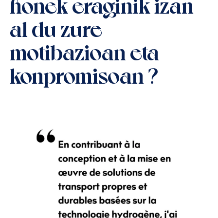
honek eraginik izan
al du zure
motibazioan eta
konpromisoan
?