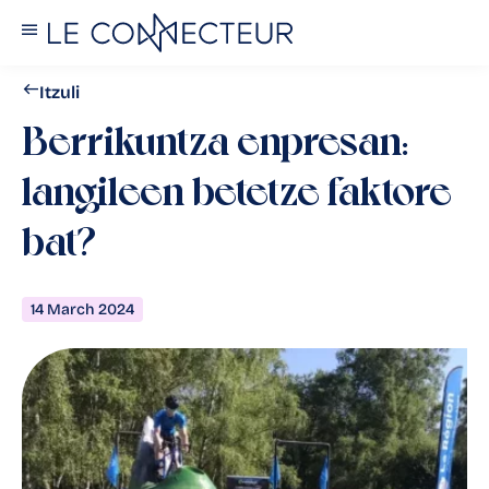
Itzuli
Berrikuntza enpresan:
langileen betetze faktore
bat?
14 March 2024