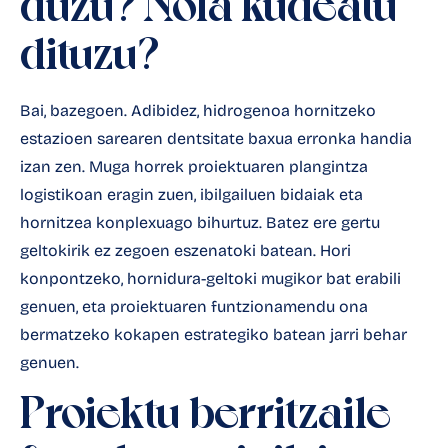
duzu? Nola kudeatu
dituzu?
Bai, bazegoen. Adibidez, hidrogenoa hornitzeko
estazioen sarearen dentsitate baxua erronka handia
izan zen. Muga horrek proiektuaren plangintza
logistikoan eragin zuen, ibilgailuen bidaiak eta
hornitzea konplexuago bihurtuz. Batez ere gertu
geltokirik ez zegoen eszenatoki batean. Hori
konpontzeko, hornidura-geltoki mugikor bat erabili
genuen, eta proiektuaren funtzionamendu ona
bermatzeko kokapen estrategiko batean jarri behar
genuen.
Proiektu berritzaile