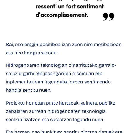
Bai, oso eragin positiboa izan zuen nire motibazioan
eta nire konpromisoan.
Hidrogenoaren teknologian oinarritutako garraio-
soluzio garbi eta jasangarrien diseinuan eta
inplementazioan lagunduta, lorpen sentimendu
handia sentitu nuen.
Proiektu honetan parte hartzeak, gainera, publiko
zabalaren aurrean hidrogenoaren teknologia
sentsibilizatzen eta sustatzen lagundu nuen.
Era berean, oso hunkituta sentitu nintzen datuak eta