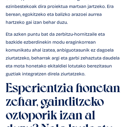
ezinbestekoak dira proiektua martxan jartzeko. Era
berean, egokitzeko eta balizko arazoei aurrea
hartzeko gai izan behar duzu.
Eta azken puntu bat da zerbitzu-hornitzaile eta
bazkide ezberdinekin modu eraginkorrean
komunikatu ahal izatea, anbiguotasunik ez dagoela
ziurtatzeko, beharrak argi eta garbi zehaztuta daudela
eta mota honetako ekitaldiei lotutako berezitasun
guztiak integratzen direla ziurtatzeko.
Esperientzia honetan
zehar, gainditzeko
oztoporik izan al