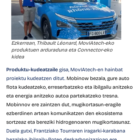
Ezkerrean, Thibault Léonard, MovIAtech-eko
produktuen arduraduna eta Connector-eko
kidea
Produktu-kudeatzaile
gisa, MovIAtech-en hainbat
proiektu kudeatzen ditut.
Mobinow bezala, gure auto
flota kudeatzeko, erreserbatzeko eta ibilgailu anitzeko
eta energia anitzeko autoa partekatzeko tresna.
Mobinnov ere zaintzen dut, mugikortasun-eragile
ezberdinen artean komunikatzen den ekosistema
sortzeaz eta bereziki hidrogenoaren mugikortasunaz.
Duela gutxi, Frantziako Tourraren iragarki-karabana
bezalako ibilgailu-floten deskarbonizazioan ere