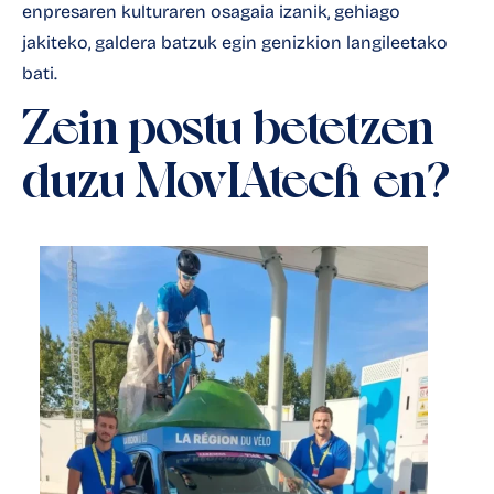
enpresaren kulturaren osagaia izanik, gehiago
jakiteko, galdera batzuk egin genizkion langileetako
bati.
Zein postu betetzen
duzu MovIAtech-en?