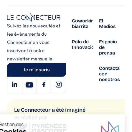
Coworking
El
Suivez les nouveautés et
biarritz
Medios
les événements du
Polo de
Espacio
Connecteur en vous
Innovación
de
inscrivant à notre
prensa
newsletter mensuelle.
Contacta
Je m'inscris
con
nosotros
Le Connecteur a été imaginé
et réalisé par