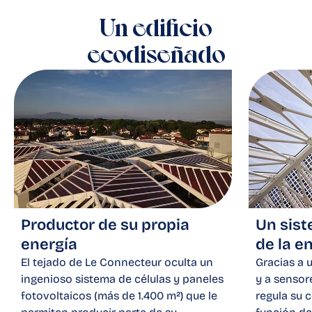
Un edificio
ecodiseñado
Productor de su propia
Un sist
energía
de la e
El tejado de Le Connecteur oculta un
Gracias a 
ingenioso sistema de células y paneles
y a sensore
fotovoltaicos (más de 1.400 m²) que le
regula su 