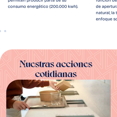
permiten producir parte de su
función de
consumo energético (200.000 kwh).
de apertura
natural, la
enfoque so
Nuestras acciones
cotidianas