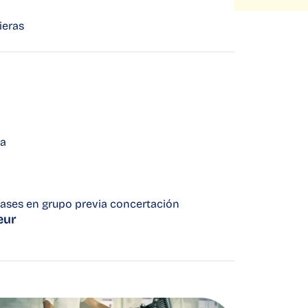
ieras
ra
lases en grupo previa concertación
eur