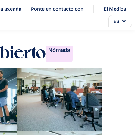
La agenda
Ponte en contacto con
El Medios
ES
bierto
Nómada