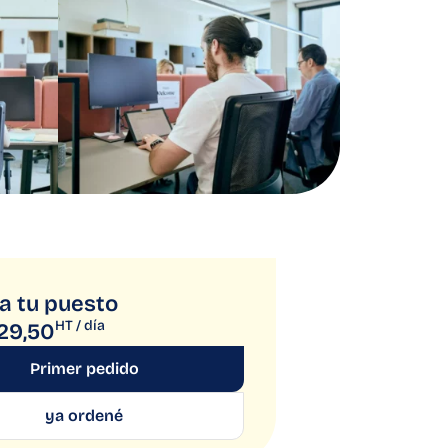
a tu puesto
HT / día
29,50
Primer pedido
ya ordené