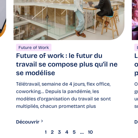
Future of Work
Future of work : le futur du
L
travail se compose plus qu’il ne
o
se modélise
p
Télétravail, semaine de 4 jours, flex office,
O
coworking… Depuis la pandémie, les
g
modèles d’organisation du travail se sont
u
multipliés, chacun promettant plus
s
Découvrir
D
1
2
3
4
5
…
10