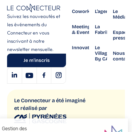
Coworking
L’agenda
Le
Suivez les nouveautés et
Média
les événements du
Meetings
La
& Events
Fabrika
Espace
Connecteur en vous
presse
inscrivant à notre
Innovation
Le
newsletter mensuelle.
Village
Nous
By CA
contact
Je m'inscris
Le Connecteur a été imaginé
et réalisé par