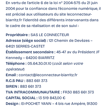
En vertu de l’article 6 de la loi n° 2004-575 du 21 juin
2004 pour la confiance dans l’économie numérique, il
est précisé aux utilisateurs du site leconnecteur-
biarritz.fr l’identité des différents intervenants dans
le cadre de sa réalisation et de son suivi :
Propriétaire :
SAS LE CONNECTEUR
Adresse (siège social) :
121 Chemin de Devèzes –
64121 SERRES-CASTET
Établissement secondaire :
45-47 av du Président JF
Kennedy – 64200 BIARRITZ
Téléphone :
05.64.30.01.10 (
coût selon votre
opérateur
)
Email :
contact@leconnecteur-biarritz.fr
R.C.S PAU :
883 661 373
SIREN :
883 661 373
TVA INTRACOMMUNAUTAIRE :
FR30 883 661 373
CAPITAL SOCIAL :
13 519 843,00 €
Design :
EI-POCHET YANN – 4 bis rue Ampère, 91300