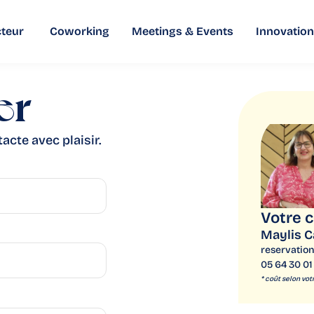
teur
Coworking
Meetings & Events
Innovation
er
acte avec plaisir.
Votre 
Maylis C
reservation
05 64 30 01 
* coût selon vot