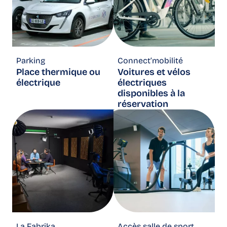
Parking
Connect’mobilité​
Place thermique ou
Voitures et vélos
électrique
électriques
disponibles à la
réservation
La Fabrika
Accès salle de sport