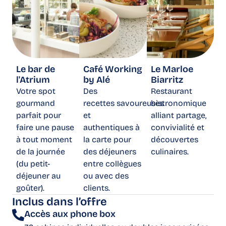
Le bar de
Café Working
Le Marloe
l'Atrium
by Alé
Biarritz
Votre spot
Des
Restaurant
gourmand
recettes savoureuses
bistronomique
parfait pour
et
alliant partage,
faire une pause
authentiques à
convivialité et
à tout moment
la carte pour
découvertes
de la journée
des déjeuners
culinaires.
(du petit-
entre collègues
déjeuner au
ou avec des
goûter).
clients.
Inclus dans l’offre
Accès aux phone box