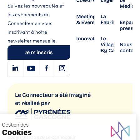
Coworking
L’agenda
Le
Suivez les nouveautés et
Média
les événements du
Meetings
La
& Events
Fabrika
Espace
Connecteur en vous
presse
inscrivant à notre
Innovation
Le
newsletter mensuelle.
Village
Nous
By CA
contact
Je m'inscris
Le Connecteur a été imaginé
et réalisé par
Copyright © 2026 Le Connecteur