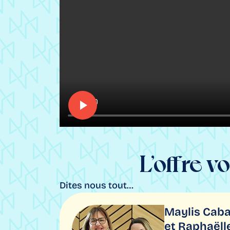
éunion du
L’offre
vo
Dites nous tout…
Maylis Cab
et Raphaëll