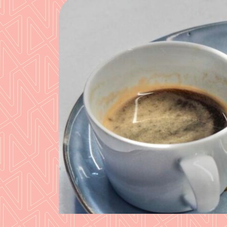
 support
éroulement
ration en