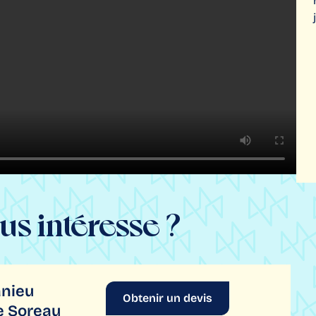
us intéresse ?
anieu
Obtenir un devis
e Soreau