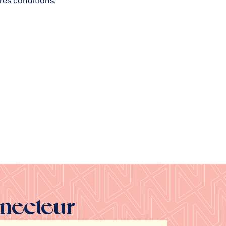
res conditions.
nnecteur