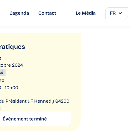
L'agenda
Contact
Le Média
FR
ratiques
e
tobre 2024
sé
re
 - 10h00
 du Président J.F Kennedy 64200
z
Événement terminé