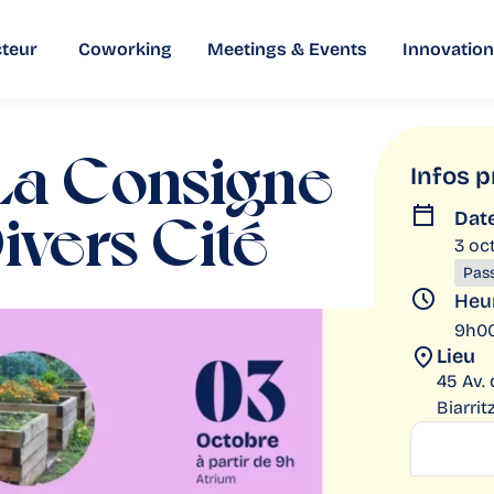
teur
Coworking
Meetings & Events
Innovation
 La Consigne
Infos p
Dat
ivers Cité
3 oc
Pas
Heu
9h00
Lieu
45 Av.
Biarrit