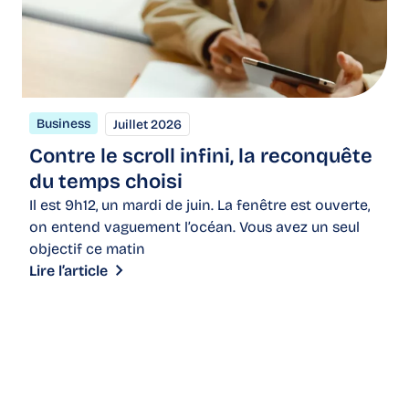
F
Business
Juillet 2026
R
Contre le scroll infini, la reconquête
d
du temps choisi
c
Il est 9h12, un mardi de juin. La fenêtre est ouverte,
on entend vaguement l’océan. Vous avez un seul
Fa
objectif ce matin
fo
Lire l’article
dé
pa
Li