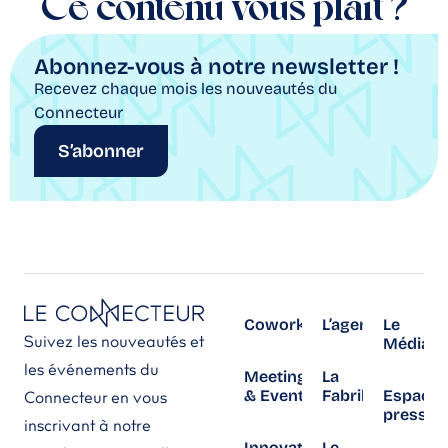
Ce contenu vous plait ?
Abonnez-vous à notre newsletter !
Recevez chaque mois les nouveautés du
Connecteur
S’abonner
Coworking
L’agenda
Le
Suivez les nouveautés et
Média
les événements du
Meetings
La
& Events
Fabrika
Espace
Connecteur en vous
presse
inscrivant à notre
Innovation
Le