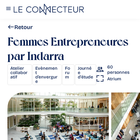
Retour
Femmes Entrepreneures
par Indarra
,
,
,
60
Atelier
Evènemen
Fo
Journé
personnes
collabor
t
ru
e
atif
d’envergur
m
d'étude
Atrium
e