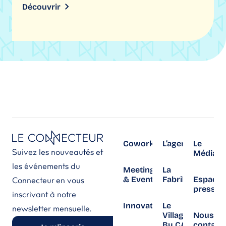
Découvrir
Coworking
L’agenda
Le
Suivez les nouveautés et
Média
les événements du
Meetings
La
& Events
Fabrika
Espace
Connecteur en vous
presse
inscrivant à notre
Innovation
Le
newsletter mensuelle.
Village
Nous
By CA
contact