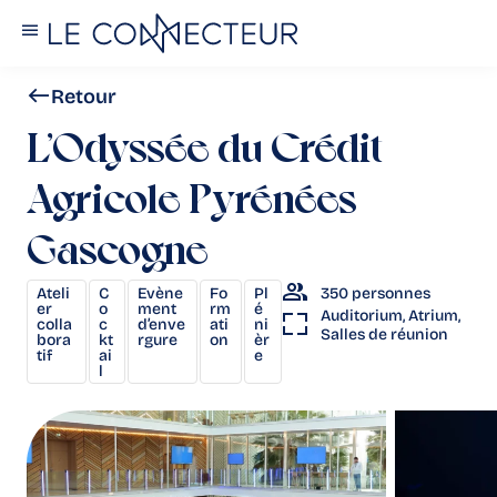
Retour
L’Odyssée du Crédit
Agricole Pyrénées
Gascogne
,
,
,
,
350 personnes
Ateli
C
Evène
Fo
Pl
er
o
ment
rm
é
Auditorium, Atrium,
colla
c
d’enve
ati
ni
Salles de réunion
bora
kt
rgure
on
èr
tif
ai
e
l