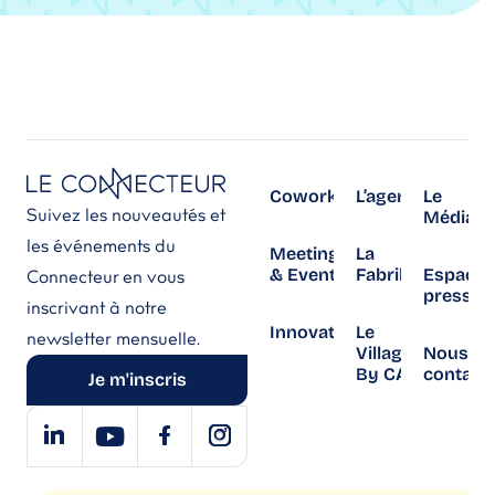
Coworking
L’agenda
Le
Suivez les nouveautés et
Média
les événements du
Meetings
La
& Events
Fabrika
Espace
Connecteur en vous
presse
inscrivant à notre
Innovation
Le
newsletter mensuelle.
Village
Nous
By CA
contact
Je m'inscris