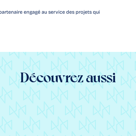
 partenaire engagé au service des projets qui
Découvrez aussi
ncore un grand merci
r votre accueil et votre
fessionnalisme ! C’était
laisir de travailler avec
s 🙂 Tout s’est déroulé
faitement et je trouve ce