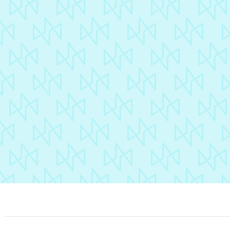
lie
êtr
Pionniers
pro
Un lancement de
enc
lective
promotion pensé
cas
comme un temps fort
vot
événementiel.
réac
Découvrir
Au 
ave
Fa
Sé