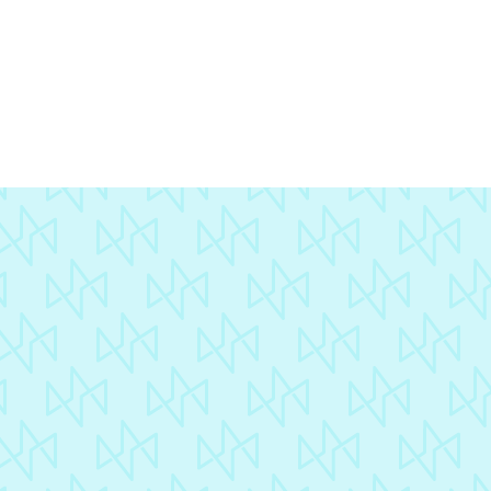
« Les membres de la
Compagnie Nationale des
Experts de Justice
Immobilier ont organisé leur
congrès annuel à Biarritz.
Merci au Connecteur pour