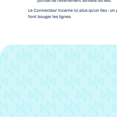
portée de l’événement au-delà du lieu.
Le Connecteur incarne ici plus qu’un lieu : un
font bouger les lignes.
« E
pou
pro
un p
vou
par