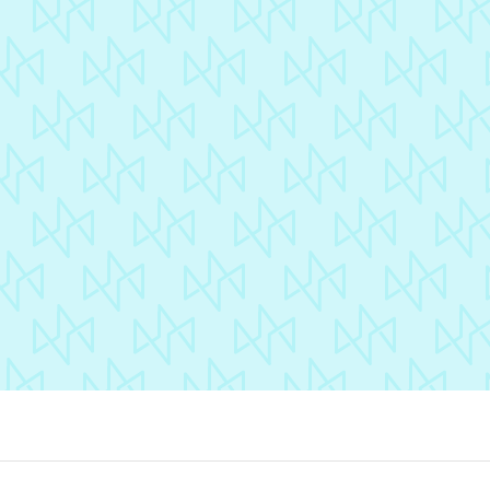
u vraiment superbe ! Peut-
e qu’on reviendra l’année
CAPG
chaine si on rentre
L’Odyssée : une journé
ore dans l’amphi, en tout
de forum RSE
 je l’espère. Merci pour
Découvrir
re patience et votre
tivité sur tous les sujets.
plaisir de recollaborer
c vous ! 🙂 »
nny
minaire Octime